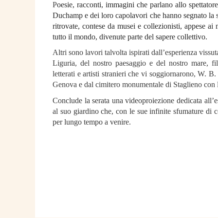
P
oesie, racconti, immagini che parlano allo spettatore
Duchamp e dei loro capolavori che hanno segnato la st
ritrovate, contese da musei e collezionisti, appese ai mu
tutto il mondo, divenute parte del sapere collettivo.
Altri sono lavori talvolta ispirati dall’esperienza vissu
Liguria, del nostro paesaggio e del nostro mare, fil
letterati e artisti stranieri che vi soggiornarono, W. B
Genova e dal cimitero monumentale di Staglieno con le
Conclude la serata una videoproiezione dedicata all’es
al suo giardino che, con le sue infinite sfumature di c
per lungo tempo a venire.