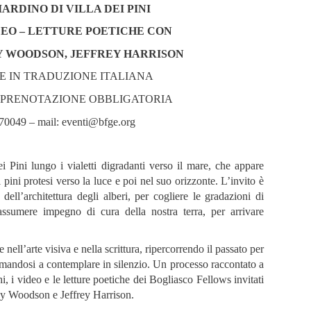
GIARDINO DI VILLA DEI PINI
IDEO – LETTURE POETICHE CON
 WOODSON, JEFFREY HARRISON
 E IN TRADUZIONE ITALIANA
 PRENOTAZIONE OBBLIGATORIA
70049 – mail:
eventi@bfge.org
ei Pini lungo i vialetti digradanti verso il mare, che appare
pini protesi verso la luce e poi nel suo orizzonte. L’invito è
 dell’architettura degli alberi, per cogliere le gradazioni di
ssumere impegno di cura della nostra terra, per arrivare
 nell’arte visiva e nella scrittura, ripercorrendo il passato per
rmandosi a contemplare in silenzio. Un processo raccontato a
hi, i video e le letture poetiche dei Bogliasco Fellows invitati
y Woodson e Jeffrey Harrison.