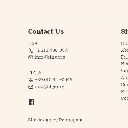
Contact Us
S
USA
Ho
+1 212 486-0874
Ab
info@bfny.org
Fel
Ne
Su
ITALY
Ap
+39 010 347-0049
Co
info@bfge.org
Pri
Coo
Site design by
Pentagram