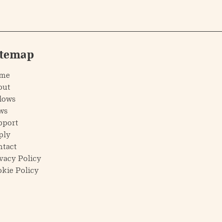
itemap
me
out
lows
ws
pport
ply
ntact
vacy Policy
kie Policy